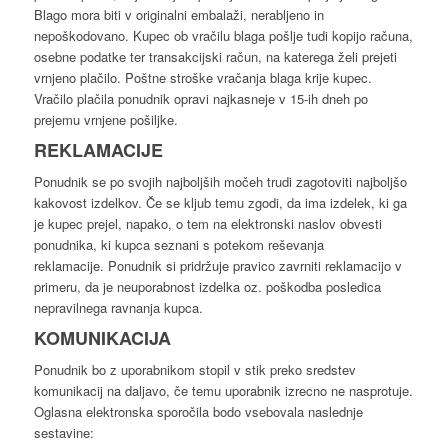
Blago mora biti v originalni embalaži, nerabljeno in
nepoškodovano. Kupec ob vračilu blaga pošlje tudi kopijo računa,
osebne podatke ter transakcijski račun, na katerega želi prejeti
vrnjeno plačilo. Poštne stroške vračanja blaga krije kupec.
Vračilo plačila ponudnik opravi najkasneje v 15-ih dneh po
prejemu vrnjene pošiljke.
REKLAMACIJE
Ponudnik se po svojih najboljših močeh trudi zagotoviti najboljšo
kakovost izdelkov. Če se kljub temu zgodi, da ima izdelek, ki ga
je kupec prejel, napako, o tem na elektronski naslov obvesti
ponudnika, ki kupca seznani s potekom reševanja
reklamacije. Ponudnik si pridržuje pravico zavrniti reklamacijo v
primeru, da je neuporabnost izdelka oz. poškodba posledica
nepravilnega ravnanja kupca.
KOMUNIKACIJA
Ponudnik bo z uporabnikom stopil v stik preko sredstev
komunikacij na daljavo, če temu uporabnik izrecno ne nasprotuje.
Oglasna elektronska sporočila bodo vsebovala naslednje
sestavine: