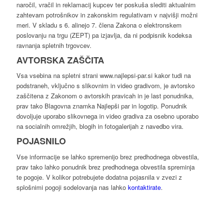
naročil, vračil in reklamacij kupcev ter poskuša slediti aktualnim
zahtevam potrošnikov in zakonskim regulativam v najvišji možni
meri. V skladu s 6. alinejo 7. člena Zakona o elektronskem
poslovanju na trgu (ZEPT) pa izjavlja, da ni podpisnik kodeksa
ravnanja spletnih trgovcev.
AVTORSKA ZAŠČITA
Vsa vsebina na spletni strani www.najlepsi-par.si kakor tudi na
podstraneh, vključno s slikovnim in video gradivom, je avtorsko
zaščitena z Zakonom o avtorskih pravicah in je last ponudnika,
prav tako Blagovna znamka Najlepši par in logotip. Ponudnik
dovoljuje uporabo slikovnega in video gradiva za osebno uporabo
na socialnih omrežjih, blogih in fotogalerijah z navedbo vira.
POJASNILO
Vse informacije se lahko spremenijo brez predhodnega obvestila,
prav tako lahko ponudnik brez predhodnega obvestila spreminja
te pogoje. V kolikor potrebujete dodatna pojasnila v zvezi z
splošnimi pogoji sodelovanja nas lahko
kontaktirate
.