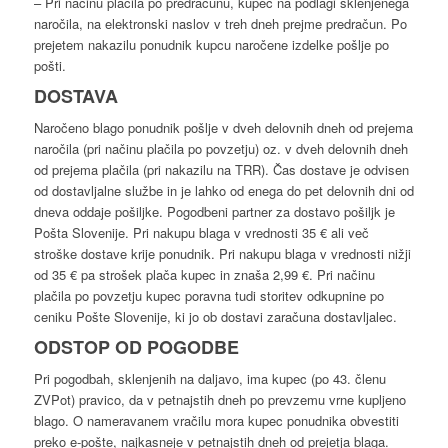
– Pri načinu plačila po predračunu, kupec na podlagi sklenjenega
naročila, na elektronski naslov v treh dneh prejme predračun. Po
prejetem nakazilu ponudnik kupcu naročene izdelke pošlje po
pošti.
DOSTAVA
Naročeno blago ponudnik pošlje v dveh delovnih dneh od prejema
naročila (pri načinu plačila po povzetju) oz. v dveh delovnih dneh
od prejema plačila (pri nakazilu na TRR). Čas dostave je odvisen
od dostavljalne službe in je lahko od enega do pet delovnih dni od
dneva oddaje pošiljke. Pogodbeni partner za dostavo pošiljk je
Pošta Slovenije. Pri nakupu blaga v vrednosti 35 € ali več
stroške dostave krije ponudnik. Pri nakupu blaga v vrednosti nižji
od 35 € pa strošek plača kupec in znaša 2,99 €. Pri načinu
plačila po povzetju kupec poravna tudi storitev odkupnine po
ceniku Pošte Slovenije, ki jo ob dostavi zaračuna dostavljalec.
ODSTOP OD POGODBE
Pri pogodbah, sklenjenih na daljavo, ima kupec (po 43. členu
ZVPot) pravico, da v petnajstih dneh po prevzemu vrne kupljeno
blago. O nameravanem vračilu mora kupec ponudnika obvestiti
preko e-pošte, najkasneje v petnajstih dneh od prejetja blaga.