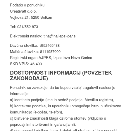
Podatki o ponudniku:
Creativa8 d.o.o.
Vojkova 21, 5250 Solkan
Tel: 031/552-873
Elektronski naslov: tina@najlepsi-par.si
Davčna številka: SI52465438
Matična številka: 8111987000
Registrski organ AJPES, izpostava Nova Gorica
SKD VPIS: 46.490
DOSTOPNOST INFORMACIJ (POVZETEK
ZAKONODAJE)
Ponudnik se zavezuje, da bo kupcu vselej zagotovil naslednje
informacije:
a) identiteto podjetja (ime in sedež podjetja, številka registra),
b) kontaktne podatke, ki uporabniku omogočajo hitro in učinkovito
komunikacijo (e-pošta, telefon),
c) bistvene značilnosti blaga oziroma storitev (vključno s
poprodajnimi storitvami in garancijami),
d) dostopnost izdelkov (vsak izdelek ali storitev, ki je v ponudbi