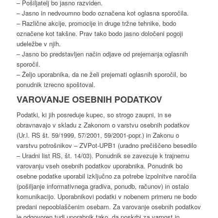
– Pošiljatelj bo jasno razviden.
– Jasno in nedvoumno bodo označena kot oglasna sporočila.
– Različne akcije, promocije in druge tržne tehnike, bodo
označene kot takšne. Prav tako bodo jasno določeni pogoji
udeležbe v njih.
– Jasno bo predstavljen način odjave od prejemanja oglasnih
sporočil.
– Željo uporabnika, da ne želi prejemati oglasnih sporočil, bo
ponudnik izrecno spoštoval.
VAROVANJE OSEBNIH PODATKOV
Podatki, ki jih posreduje kupec, so strogo zaupni, in se
obravnavajo v skladu z Zakonom o varstvu osebnih podatkov
(Ur.l. RS št. 59/1999, 57/2001, 59/2001-popr.) in Zakonu o
varstvu potrošnikov – ZVPot-UPB1 (uradno prečiščeno besedilo
– Uradni list RS, št. 14/03). Ponudnik se zavezuje k trajnemu
varovanju vseh osebnih podatkov uporabnika. Ponudnik bo
osebne podatke uporabil izključno za potrebe izpolnitve naročila
(pošiljanje informativnega gradiva, ponudb, računov) in ostalo
komunikacijo. Uporabnikovi podatki v nobenem primeru ne bodo
predani nepooblaščenim osebam. Za varovanje osebnih podatkov
je odgovoren tudi uporabnik tako, da poskrbi za varnost in