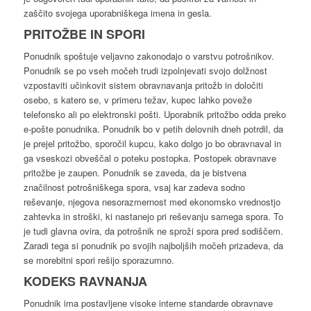
zaščito svojega uporabniškega imena in gesla.
PRITOŽBE IN SPORI
Ponudnik spoštuje veljavno zakonodajo o varstvu potrošnikov.
Ponudnik se po vseh močeh trudi izpolnjevati svojo dolžnost
vzpostaviti učinkovit sistem obravnavanja pritožb in določiti
osebo, s katero se, v primeru težav, kupec lahko poveže
telefonsko ali po elektronski pošti. Uporabnik pritožbo odda preko
e-pošte ponudnika. Ponudnik bo v petih delovnih dneh potrdil, da
je prejel pritožbo, sporočil kupcu, kako dolgo jo bo obravnaval in
ga vseskozi obveščal o poteku postopka. Postopek obravnave
pritožbe je zaupen. Ponudnik se zaveda, da je bistvena
značilnost potrošniškega spora, vsaj kar zadeva sodno
reševanje, njegova nesorazmernost med ekonomsko vrednostjo
zahtevka in stroški, ki nastanejo pri reševanju samega spora. To
je tudi glavna ovira, da potrošnik ne sproži spora pred sodiščem.
Zaradi tega si ponudnik po svojih najboljših močeh prizadeva, da
se morebitni spori rešijo sporazumno.
KODEKS RAVNANJA
Ponudnik ima postavljene visoke interne standarde obravnave