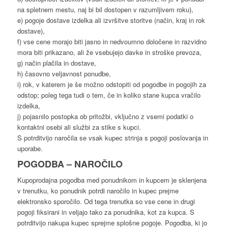
na spletnem mestu, naj bi bil dostopen v razumljivem roku),
e) pogoje dostave izdelka ali izvršitve storitve (način, kraj in rok
dostave),
f) vse cene morajo biti jasno in nedvoumno določene in razvidno
mora biti prikazano, ali že vsebujejo davke in stroške prevoza,
g) način plačila in dostave,
h) časovno veljavnost ponudbe,
i) rok, v katerem je še možno odstopiti od pogodbe in pogojih za
odstop; poleg tega tudi o tem, če in koliko stane kupca vračilo
izdelka,
j) pojasnilo postopka ob pritožbi, vključno z vsemi podatki o
kontaktni osebi ali službi za stike s kupci.
S potrditvijo naročila se vsak kupec strinja s pogoji poslovanja in
uporabe.
POGODBA – NAROČILO
Kupoprodajna pogodba med ponudnikom in kupcem je sklenjena
v trenutku, ko ponudnik potrdi naročilo in kupec prejme
elektronsko sporočilo. Od tega trenutka so vse cene in drugi
pogoji fiksirani in veljajo tako za ponudnika, kot za kupca. S
potrditvijo nakupa kupec sprejme splošne pogoje. Pogodba, ki jo