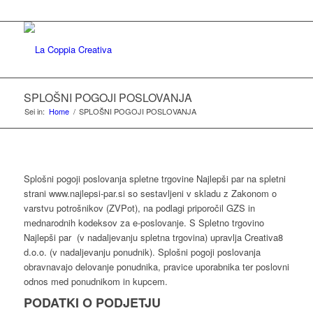
SPLOŠNI POGOJI POSLOVANJA
Sei in:
Home
/
SPLOŠNI POGOJI POSLOVANJA
Splošni pogoji poslovanja spletne trgovine Najlepši par na spletni
strani www.najlepsi-par.si so sestavljeni v skladu z Zakonom o
varstvu potrošnikov (ZVPot), na podlagi priporočil GZS in
mednarodnih kodeksov za e-poslovanje. S Spletno trgovino
Najlepši par (v nadaljevanju spletna trgovina) upravlja Creativa8
d.o.o. (v nadaljevanju ponudnik). Splošni pogoji poslovanja
obravnavajo delovanje ponudnika, pravice uporabnika ter poslovni
odnos med ponudnikom in kupcem.
PODATKI O PODJETJU