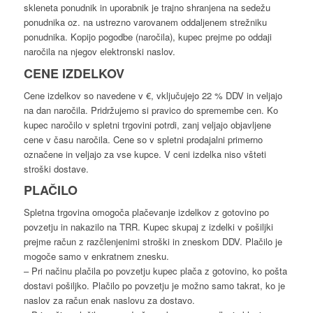
skleneta ponudnik in uporabnik je trajno shranjena na sedežu
ponudnika oz. na ustrezno varovanem oddaljenem strežniku
ponudnika. Kopijo pogodbe (naročila), kupec prejme po oddaji
naročila na njegov elektronski naslov.
CENE IZDELKOV
Cene izdelkov so navedene v €, vključujejo 22 % DDV in veljajo
na dan naročila. Pridržujemo si pravico do spremembe cen. Ko
kupec naročilo v spletni trgovini potrdi, zanj veljajo objavljene
cene v času naročila. Cene so v spletni prodajalni primerno
označene in veljajo za vse kupce. V ceni izdelka niso všteti
stroški dostave.
PLAČILO
Spletna trgovina omogoča plačevanje izdelkov z gotovino po
povzetju in nakazilo na TRR. Kupec skupaj z izdelki v pošiljki
prejme račun z razčlenjenimi stroški in zneskom DDV. Plačilo je
mogoče samo v enkratnem znesku.
– Pri načinu plačila po povzetju kupec plača z gotovino, ko pošta
dostavi pošiljko. Plačilo po povzetju je možno samo takrat, ko je
naslov za račun enak naslovu za dostavo.