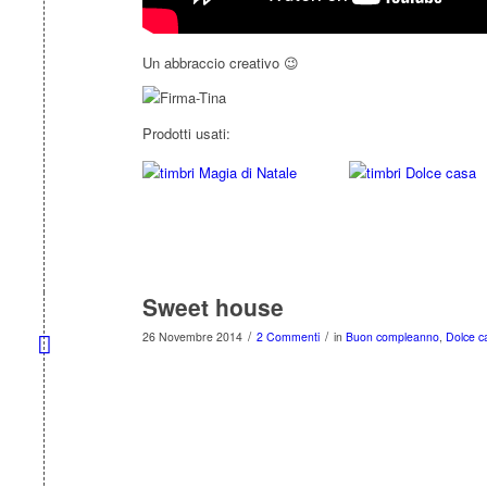
Un abbraccio creativo 😉
Prodotti usati:
Sweet house
/
/
26 Novembre 2014
2 Commenti
in
Buon compleanno
,
Dolce c