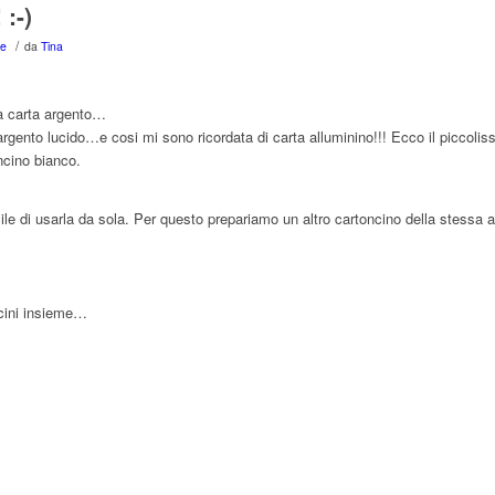
:-)
/
ve
da
Tina
la carta argento…
rgento lucido…e cosi mi sono ricordata di carta alluminino!!! Ecco il piccoliss
oncino bianco.
icile di usarla da sola. Per questo prepariamo un altro cartoncino della stessa a
ncini insieme…