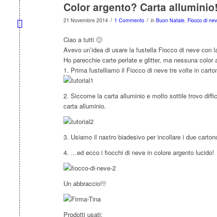
Color argento? Carta alluminio! 
/
/
21 Novembre 2014
1 Commento
in
Buon Natale
,
Fiocco di ne
Ciao a tutti 🙂
Avevo un’idea di usare la fustella Fiocco di neve con 
Ho parecchie carte perlate e glitter, ma nessuna color a
1. Prima fustelliamo il Fiocco di neve tre volte in cart
2. Siccome la carta alluminio e molto sottile trovo diff
carta alluminio.
3. Usiamo il nastro biadesivo per incollare i due carto
4. …ed ecco i fiocchi di neve in colore argento lucido!
Un abbraccio!!!
Prodotti usati: