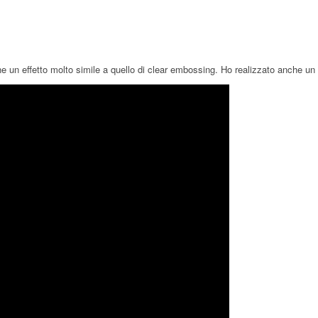
iene un effetto molto simile a quello di clear embossing. Ho realizzato anche 