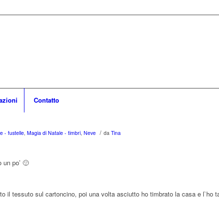
azioni
Contatto
/
 - fustelle
,
Magia di Natale - timbri
,
Neve
da
Tina
o un po’ 🙂
to il tessuto sul cartoncino, poi una volta asciutto ho timbrato la casa e l`ho ta