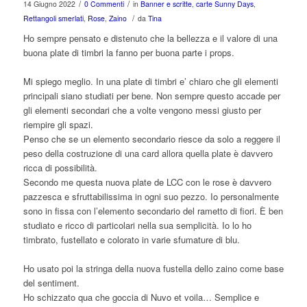
/
/
14 Giugno 2022
0 Commenti
in
Banner e scritte
,
carte Sunny Days
,
/
Rettangoli smerlati
,
Rose
,
Zaino
da
Tina
Ho sempre pensato e distenuto che la bellezza e il valore di una
buona plate di timbri la fanno per buona parte i props.
Mi spiego meglio. In una plate di timbri e’ chiaro che gli elementi
principali siano studiati per bene. Non sempre questo accade per
gli elementi secondari che a volte vengono messi giusto per
riempire gli spazi.
Penso che se un elemento secondario riesce da solo a reggere il
peso della costruzione di una card allora quella plate è davvero
ricca di possibilità.
Secondo me questa nuova plate de LCC con le rose è davvero
pazzesca e sfruttabilissima in ogni suo pezzo. Io personalmente
sono in fissa con l’elemento secondario del rametto di fiori. È ben
studiato e ricco di particolari nella sua semplicità. Io lo ho
timbrato, fustellato e colorato in varie sfumature di blu.
Ho usato poi la stringa della nuova fustella dello zaino come base
del sentiment.
Ho schizzato qua che goccia di Nuvo et voila… Semplice e