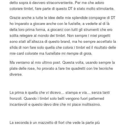
detto sopra è davvero straconveniente. Per me che adoro
colorare timbri, fare parte di questo DT è stato molto stimolante.
Grazie anche a tutte le idee delle mie splendide compagne di DT
ho imparato a giocare anche con le fustelle, a vederle al di là
della loro prima forma, a giocarci con tutti gli strumenti che ero
solita relegare al mondo dei timbri. Non sempre i miei progetti
sono stati all’altezza di questo brand, ma ho sempre accettato la
sfida di non fare solo quella che colora i timbri ed il risultato delle
mie card colorate ma fustellate mi riempie di gioia.
Ma veniamo al mio ultimo post. Questa volta, usando sempre la
plate delle rose, ho provato a fare tre quadretti con tre tecniche
diverse.
La prima è quella che vi dicevo… stampa e via… senza tanti
fronzoli. Quando i timbri solo belli vengono fuori patterned
incantevoli e questo devo dire che mi piace moltissimo.
La seconda è un mazzetto di fiori che vede la parte più