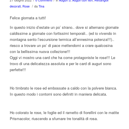
/
/
21 Giugno 2022
0 Commenti
in
Auguri 3
,
Auguri con fiori
,
Rettangoli
/
decorati
,
Rose
da
Tina
Felice giornata a tutti!
In questo inizio d’estate un po’ strano.. dove si alternano giornate
caldissime a giornate con fortissimi temporali.. (ed io vivendo in
montagna sento l’escursione termica all’ennesima potenza!!!)..
riesco a trovare un po’ di pace mettendomi a crare qualcosina
con la bellissima nuova collezione!!!
Oggi vi mostro una card che ha come protagoniste le rose!!! Le
trovo di una delicatezza assoluta e per le card di auguri sono
perfette!!!
Ho timbrato le rose ed embossate a caldo con la polvere bianca.
In questo modo i contorni sono definiti in maniera delicata.
Ho colorato le rose, le foglie ed il rametto di fiorellini con le matite
Prismacolor, riuscendo a sfumare tre tonalità di rosa.