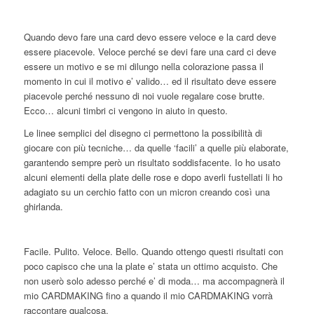
Quando devo fare una card devo essere veloce e la card deve
essere piacevole. Veloce perché se devi fare una card ci deve
essere un motivo e se mi dilungo nella colorazione passa il
momento in cui il motivo e’ valido… ed il risultato deve essere
piacevole perché nessuno di noi vuole regalare cose brutte.
Ecco… alcuni timbri ci vengono in aiuto in questo.
Le linee semplici del disegno ci permettono la possibilità di
giocare con più tecniche… da quelle ‘facili’ a quelle più elaborate,
garantendo sempre però un risultato soddisfacente. Io ho usato
alcuni elementi della plate delle rose e dopo averli fustellati li ho
adagiato su un cerchio fatto con un micron creando così una
ghirlanda.
Facile. Pulito. Veloce. Bello. Quando ottengo questi risultati con
poco capisco che una la plate e’ stata un ottimo acquisto. Che
non userò solo adesso perché e’ di moda… ma accompagnerà il
mio CARDMAKING fino a quando il mio CARDMAKING vorrà
raccontare qualcosa.