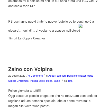
coloratissimi e dolcissimi anni in cui sono stata una LCC Girl. Vi
abbraccio forte Mir
PS usciranno nuovi timbri e nuove fustelle ed io continuerò a
giocarci… quindi… ci vediamo a spasso nell’etere
Timbri La Coppia Creativa
Zaino con Volpina
/
/
22 Luglio 2022
0 Commenti
in
Auguri con fiori
,
Barattolo shaker
,
carte
/
Simple Christmas
,
Piccola volpe
,
Rose
,
Zaino
da
Tina
Felice giornata a tutti!!!
Oggi posto un piccolo progettino che ho realizzato pensando di
regalarlo ad una persona speciale, che si sente “diversa” e
magari alle volte “fuori posto”.