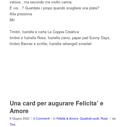
veloce.. ma secondo me molto carina.
E voi…? Guardate i props quando scegliere una plate?
Alla prossima
Mir
Timbri, fustelle e carta La Coppia Creativa
timbro e fustella Rose, fustella zaino, paper pad Sunny Days,
timbro Banner e scritte, fustella rettangoli smerlati
Una card per augurare Felicita’ e
Amore
/
/
/
9 Giugno 2022
0 Commenti
in
Felicità & Amore
,
Quadrati cuciti
,
Rose
da
Tina