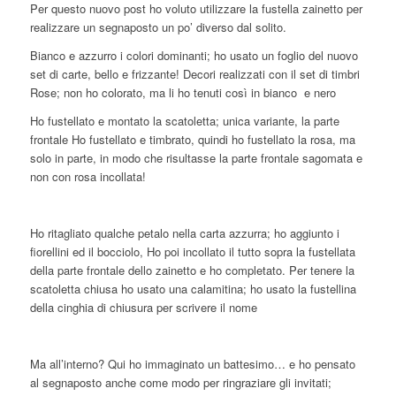
Per questo nuovo post ho voluto utilizzare la fustella zainetto per
realizzare un segnaposto un po’ diverso dal solito.
Bianco e azzurro i colori dominanti; ho usato un foglio del nuovo
set di carte, bello e frizzante! Decori realizzati con il set di timbri
Rose; non ho colorato, ma li ho tenuti così in bianco
e nero
Ho fustellato e montato la scatoletta; unica variante, la parte
frontale Ho fustellato e timbrato, quindi ho fustellato la rosa, ma
solo in parte, in modo che risultasse la parte frontale sagomata e
non con rosa incollata!
Ho ritagliato qualche petalo nella carta azzurra; ho aggiunto i
fiorellini ed il bocciolo, Ho poi incollato il tutto sopra la fustellata
della parte frontale dello zainetto e ho completato. Per tenere la
scatoletta chiusa ho usato una calamitina; ho usato la fustellina
della cinghia di chiusura per scrivere il nome
Ma all’interno? Qui ho immaginato un battesimo… e ho pensato
al segnaposto anche come modo per ringraziare gli invitati;