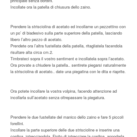
principale senza bordini.
Incollate ora la patella di chiusura dello zaino.
Prendere la strisciolina di acetato ed incollarne un pezzettino con
un po’ di biadesivo sulla parte superiore della patella, lasciando
libero l’altro pezzo di acetato.
Prendete ora l’altra fustellata della patella, ritagliatela facendola
risultare alta circa cm.2.
Timbrateci sopra il vostro sentiment e incollatela sopra l’acetato.
Ora provate a chiudere la patella.. sentirete piegarsi naturalmente
la strisciolina di acetato.. date una piegatina con le dita e riaprite.
Ora potete incollare la vostra volpina, facendo attenzione ad
incollarla sull’acetato senza oltrepassare la piegatura.
Prendere le due fustellate del manico dello zaino e fare 5 piccoli
forellini.
Incollare la parte superiore delle due striscioline e inserire una
cordina, intrecciandola. Finito di intrecciare la cordina, annodarla