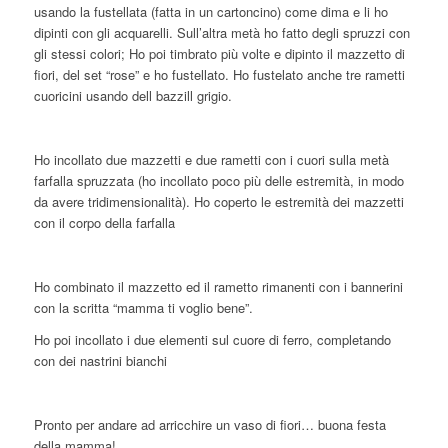
usando la fustellata (fatta in un cartoncino) come dima e li ho
dipinti con gli acquarelli. Sull’altra metà ho fatto degli spruzzi con
gli stessi colori; Ho poi timbrato più volte e dipinto il mazzetto di
fiori, del set “rose” e ho fustellato. Ho fustelato anche tre rametti
cuoricini usando dell bazzill grigio.
Ho incollato due mazzetti e due rametti con i cuori sulla metà
farfalla spruzzata (ho incollato poco più delle estremità, in modo
da avere tridimensionalità). Ho coperto le estremità dei mazzetti
con il corpo della farfalla
Ho combinato il mazzetto ed il rametto rimanenti con i bannerini
con la scritta “mamma ti voglio bene”.
Ho poi incollato i due elementi sul cuore di ferro, completando
con dei nastrini bianchi
Pronto per andare ad arricchire un vaso di fiori… buona festa
della mamma!