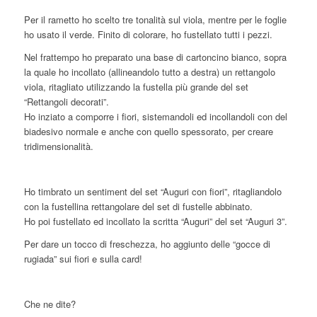
Per il rametto ho scelto tre tonalità sul viola, mentre per le foglie
ho usato il verde. Finito di colorare, ho fustellato tutti i pezzi.
Nel frattempo ho preparato una base di cartoncino bianco, sopra
la quale ho incollato (allineandolo tutto a destra) un rettangolo
viola, ritagliato utilizzando la fustella più grande del set
“Rettangoli decorati”.
Ho inziato a comporre i fiori, sistemandoli ed incollandoli con del
biadesivo normale e anche con quello spessorato, per creare
tridimensionalità.
Ho timbrato un sentiment del set “Auguri con fiori”, ritagliandolo
con la fustellina rettangolare del set di fustelle abbinato.
Ho poi fustellato ed incollato la scritta “Auguri” del set “Auguri 3”.
Per dare un tocco di freschezza, ho aggiunto delle “gocce di
rugiada” sui fiori e sulla card!
Che ne dite?