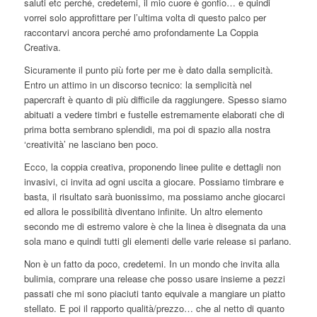
saluti etc perché, credetemi, il mio cuore è gonfio… e quindi
vorrei solo approfittare per l’ultima volta di questo palco per
raccontarvi ancora perché amo profondamente La Coppia
Creativa.
Sicuramente il punto più forte per me è dato dalla semplicità.
Entro un attimo in un discorso tecnico: la semplicità nel
papercraft è quanto di più difficile da raggiungere. Spesso siamo
abituati a vedere timbri e fustelle estremamente elaborati che di
prima botta sembrano splendidi, ma poi di spazio alla nostra
‘creatività’ ne lasciano ben poco.
Ecco, la coppia creativa, proponendo linee pulite e dettagli non
invasivi, ci invita ad ogni uscita a giocare. Possiamo timbrare e
basta, il risultato sarà buonissimo, ma possiamo anche giocarci
ed allora le possibilità diventano infinite. Un altro elemento
secondo me di estremo valore è che la linea è disegnata da una
sola mano e quindi tutti gli elementi delle varie release si parlano.
Non è un fatto da poco, credetemi. In un mondo che invita alla
bulimia, comprare una release che posso usare insieme a pezzi
passati che mi sono piaciuti tanto equivale a mangiare un piatto
stellato. E poi il rapporto qualità/prezzo… che al netto di quanto