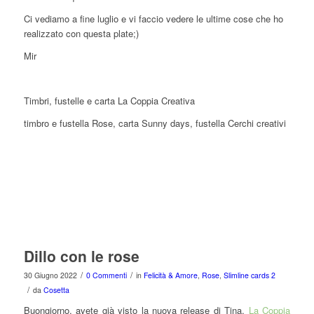
Ci vediamo a fine luglio e vi faccio vedere le ultime cose che ho
realizzato con questa plate;)
Mir
Timbri, fustelle e carta La Coppia Creativa
timbro e fustella Rose, carta Sunny days, fustella Cerchi creativi
Dillo con le rose
/
/
30 Giugno 2022
0 Commenti
in
Felicità & Amore
,
Rose
,
Slimline cards 2
/
da
Cosetta
Buongiorno, avete già visto la nuova release di Tina,
La Coppia