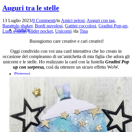
Auguri tra le stelle
13 Luglio 2023
/
0 Commenti
/
in
Amici pelosi
,
Auguri con tag
,
Barattolo shaker
,
Bordi nuvolosi
,
Gattini coccolosi
,
Gradini Pop-up
,
Youtube
Luna e stelle
,
Slider pocket
,
Unicorni
/
da
Tina
Buongiorno care creative e cari creativi!
Oggi condivido con voi una card interattiva che ho creato in
occasione del compleanno di un’amichetta di mia figlia che adora gli
unicorni e le stelle. Ho realizzato la card con la fustella
Gradini Pop
up con sorpresa,
così da ottenere un sicuro effetto WoW.
Pinterest
Instagram