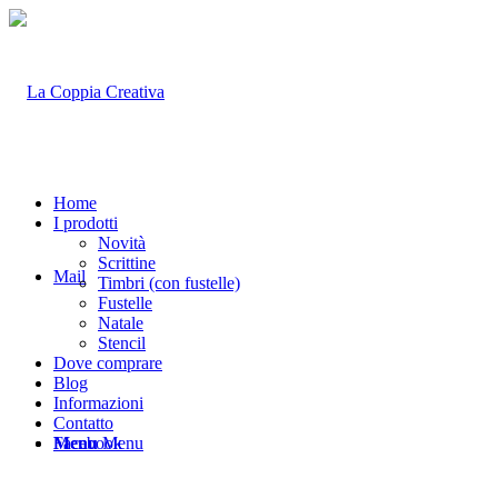
Home
I prodotti
Novità
Scrittine
Mail
Timbri (con fustelle)
Fustelle
Natale
Stencil
Dove comprare
Blog
Informazioni
Contatto
Facebook
Menu
Menu