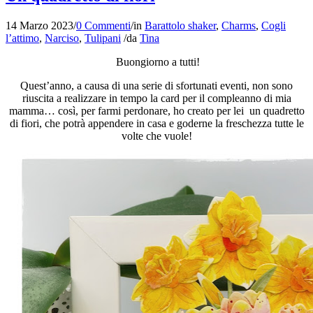
14 Marzo 2023
/
0 Commenti
/
in
Barattolo shaker
,
Charms
,
Cogli
l’attimo
,
Narciso
,
Tulipani
/
da
Tina
Buongiorno a tutti!
Quest’anno, a causa di una serie di sfortunati eventi, non sono
riuscita a realizzare in tempo la card per il compleanno di mia
mamma… così, per farmi perdonare, ho creato per lei un quadretto
di fiori, che potrà appendere in casa e goderne la freschezza tutte le
volte che vuole!