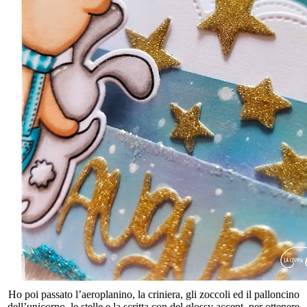
Ho poi passato l’aeroplanino, la criniera, gli zoccoli ed il palloncino
dell’unicorno, le stelle e la scritta con del glossy accent, per ottenere