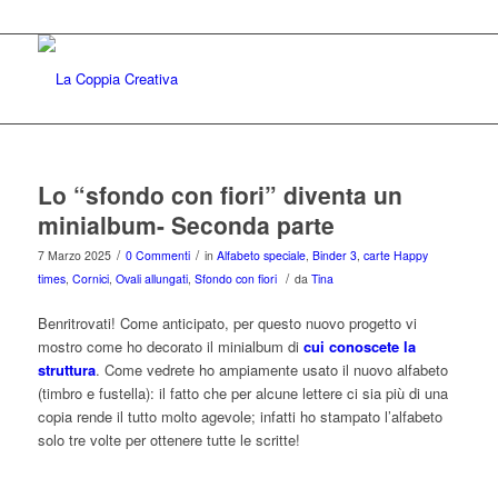
Lo “sfondo con fiori” diventa un
minialbum- Seconda parte
/
/
7 Marzo 2025
0 Commenti
in
Alfabeto speciale
,
Binder 3
,
carte Happy
/
times
,
Cornici
,
Ovali allungati
,
Sfondo con fiori
da
Tina
Benritrovati! Come anticipato, per questo nuovo progetto vi
mostro come ho decorato il minialbum di
cui conoscete la
struttura
. Come vedrete ho ampiamente usato il nuovo alfabeto
(timbro e fustella): il fatto che per alcune lettere ci sia più di una
copia rende il tutto molto agevole; infatti ho stampato l’alfabeto
solo tre volte per ottenere tutte le scritte!