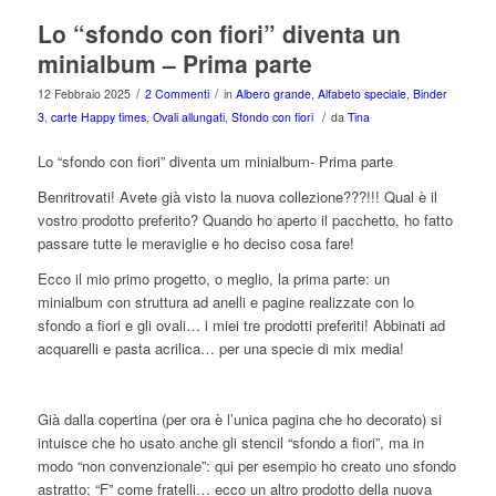
Lo “sfondo con fiori” diventa un
minialbum – Prima parte
/
/
12 Febbraio 2025
2 Commenti
in
Albero grande
,
Alfabeto speciale
,
Binder
/
3
,
carte Happy times
,
Ovali allungati
,
Sfondo con fiori
da
Tina
Lo “sfondo con fiori” diventa um minialbum- Prima parte
Benritrovati! Avete già visto la nuova collezione???!!! Qual è il
vostro prodotto preferito? Quando ho aperto il pacchetto, ho fatto
passare tutte le meraviglie e ho deciso cosa fare!
Ecco il mio primo progetto, o meglio, la prima parte: un
minialbum con struttura ad
anelli
e pagine realizzate con lo
sfondo a fiori
e gli
ovali
… i miei tre prodotti preferiti! Abbinati ad
acquarelli e pasta acrilica… per una specie di mix media!
Già dalla copertina (per ora è l’unica pagina che ho decorato) si
intuisce che ho usato anche gli stencil “sfondo a fiori”, ma in
modo “non convenzionale”: qui per esempio ho creato uno sfondo
astratto; “F” come fratelli… ecco un altro prodotto della nuova