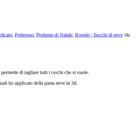
elicato
,
Pettirosso
,
Profumo di Natale
,
Rosette - fiocchi di neve
/
da
ermette di tagliare tutti i cerchi che si vuole.
uali ho applicato della pasta neve in 3d.