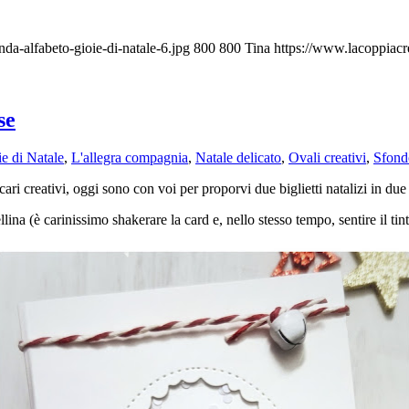
da-alfabeto-gioie-di-natale-6.jpg
800
800
Tina
https://www.lacoppiac
se
e di Natale
,
L'allegra compagnia
,
Natale delicato
,
Ovali creativi
,
Sfond
ari creativi, oggi sono con voi per proporvi due biglietti natalizi in due
na (è carinissimo shakerare la card e, nello stesso tempo, sentire il tint