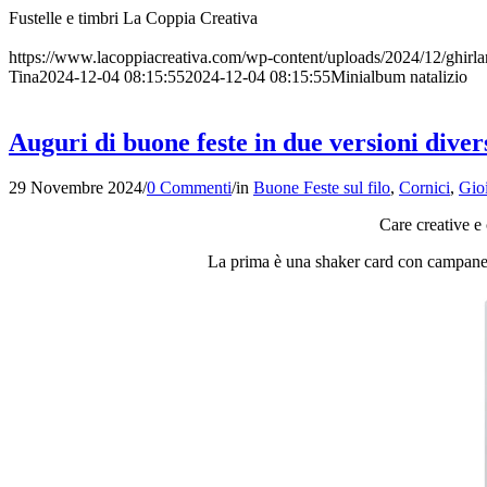
Fustelle e timbri La Coppia Creativa
https://www.lacoppiacreativa.com/wp-content/uploads/2024/12/ghirlan
Tina
2024-12-04 08:15:55
2024-12-04 08:15:55
Minialbum natalizio
Auguri di buone feste in due versioni diver
29 Novembre 2024
/
0 Commenti
/
in
Buone Feste sul filo
,
Cornici
,
Gioi
Care creative e c
La prima è una shaker card con campanelli