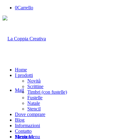
0
Carrello
Home
I prodotti
Novità
Scrittine
Mail
Timbri (con fustelle)
Fustelle
Natale
Stencil
Dove comprare
Blog
Informazioni
Contatto
Facebook
Menu
Menu