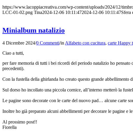
https://www.lacoppiacreativa.com/wp-content/uploads/2024/12/timbro-
LCC-01-02.png
Tina
2024-12-06 10:11:47
2024-12-06 10:11:47
Sfera 
Minialbum natalizio
4 Dicembre 2024
/
0 Commenti
/
in
Alfabeto con cucitura
,
carte Happy 
Ciao a tutti,
per fare memoria di tutti i bei ricordi del periodo natalizio ho pensato
precedenti).
Con la fustella della ghirlanda ho creato questo grande abbellimento da 
Sul dorso ho incollato una piccola cornice, all’interno metterò la fustel
Le pagine sono decorate con le carte del nuovo pad… alcune carte sono 
Inoltre ho già preparato alcuni abbellimenti per decorare le pagine e l
Al prossimo post!!
Fiorella