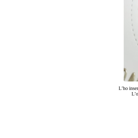
L’ho inser
L’o