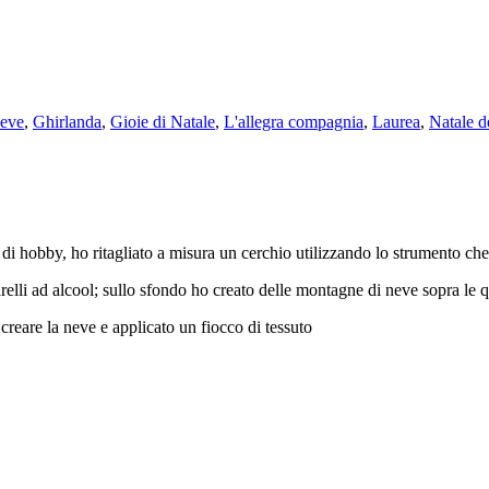
neve
,
Ghirlanda
,
Gioie di Natale
,
L'allegra compagnia
,
Laurea
,
Natale d
i hobby, ho ritagliato a misura un cerchio utilizzando lo strumento che p
arelli ad alcool; sullo sfondo ho creato delle montagne di neve sopra le q
r creare la neve e applicato un fiocco di tessuto