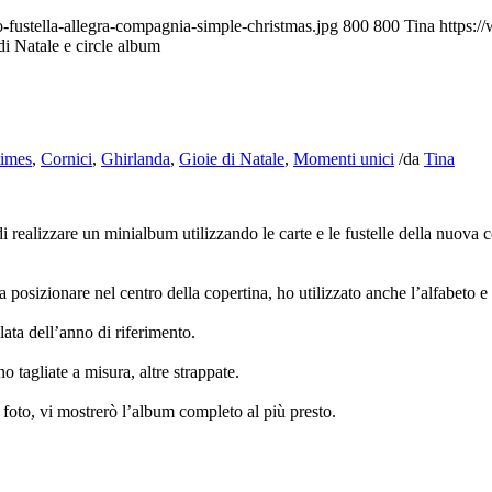
fustella-allegra-compagnia-simple-christmas.jpg
800
800
Tina
https:/
di Natale e circle album
times
,
Cornici
,
Ghirlanda
,
Gioie di Natale
,
Momenti unici
/
da
Tina
 di realizzare un minialbum utilizzando le carte e le fustelle della nuov
posizionare nel centro della copertina, ho utilizzato anche l’alfabeto e 
lata dell’anno di riferimento.
tagliate a misura, altre strappate.
e foto, vi mostrerò l’album completo al più presto.