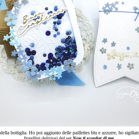
a bottiglia. Ho poi aggiunto delle paillettes blu e azzurre, ho sigillato
fiorellini deliziosi del set
Non ti scordar di me
.