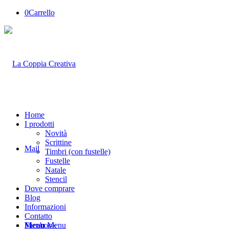
0
Carrello
Home
I prodotti
Novità
Scrittine
Mail
Timbri (con fustelle)
Fustelle
Natale
Stencil
Dove comprare
Blog
Informazioni
Contatto
Facebook
Menu
Menu