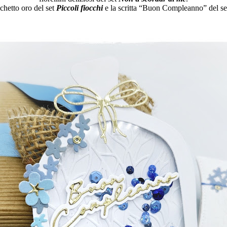
chetto oro del set
Piccoli fiocchi
e la scritta “Buon Compleanno” del s