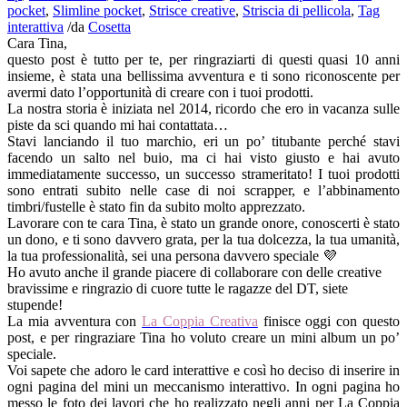
pocket
,
Slimline pocket
,
Strisce creative
,
Striscia di pellicola
,
Tag
interattiva
/
da
Cosetta
Cara Tina,
questo post è tutto per te, per ringraziarti di questi quasi 10 anni
insieme, è stata una bellissima avventura e ti sono riconoscente per
avermi dato l’opportunità di creare con i tuoi prodotti.
La nostra storia è iniziata nel 2014, ricordo che ero in vacanza sulle
piste da sci quando mi hai contattata…
Stavi lanciando il tuo marchio, eri un po’ titubante perché stavi
facendo un salto nel buio, ma ci hai visto giusto e hai avuto
immediatamente successo, un successo strameritato! I tuoi prodotti
sono entrati subito nelle case di noi scrapper, e l’abbinamento
timbri/fustelle è stato fin da subito molto apprezzato.
Lavorare con te cara Tina, è stato un grande onore, conoscerti è stato
un dono, e ti sono davvero grata, per la tua dolcezza, la tua umanità,
la tua professionalità, sei una persona davvero speciale 💜
Ho avuto anche il grande piacere di collaborare con delle creative
bravissime e ringrazio di cuore tutte le ragazze del DT, siete
stupende!
La mia avventura con
La Coppia Creativa
finisce oggi con questo
post, e per ringraziare Tina ho voluto creare un mini album un po’
speciale.
Voi sapete che adoro le card interattive e così ho deciso di inserire in
ogni pagina del mini un meccanismo interattivo. In ogni pagina ho
messo le foto dei lavori che ho realizzato negli anni per La Coppia