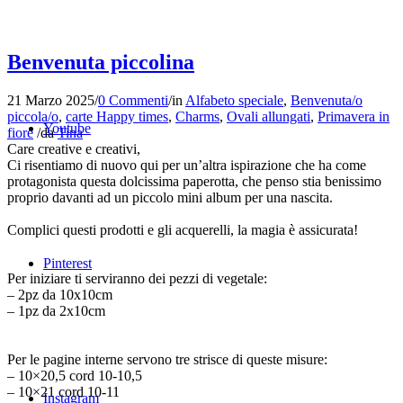
Benvenuta piccolina
21 Marzo 2025
/
0 Commenti
/
in
Alfabeto speciale
,
Benvenuta/o
piccola/o
,
carte Happy times
,
Charms
,
Ovali allungati
,
Primavera in
Youtube
fiore
/
da
Tina
Care creative e creativi,
Ci risentiamo di nuovo qui per un’altra ispirazione che ha come
protagonista questa dolcissima paperotta, che penso stia benissimo
proprio davanti ad un piccolo mini album per una nascita.
Complici questi prodotti e gli acquerelli, la magia è assicurata!
Pinterest
Per iniziare ti serviranno dei pezzi di vegetale:
– 2pz da 10x10cm
– 1pz da 2x10cm
Per le pagine interne servono tre strisce di queste misure:
– 10×20,5 cord 10-10,5
– 10×21 cord 10-11
Instagram