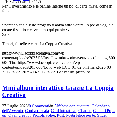
– 10×21,5 cord 10-11,5
Per il rivestimento e le pagine interne un po’ di carte miste, come in
foto
Sperando che questo progetto ti abbia fatto venire un po’ di voglia di
creare ti saluto e ci vediamo qui presto 🙂
Sara
Timbri, fustelle e carta La Coppia Creativa
https://www.lacoppiacreativa.com/wp-
content/uploads/2025/03/fustella-timbro-primavera-piccolina.jpg
600
600
Tina
https://www.lacoppiacreativa.com/wp-
content/uploads/2017/08/Logo-web-LCC-01-02.png
Tina
2025-03-
21 08:48:21
2025-03-21 08:48:21
Benvenuta piccolina
Mini album interattivo Grazie La Coppia
Creativa
27 Luglio 2023
/
0 Commenti
/
in
Alfabeto con cucitura
,
Calendario
dell'Avvento
,
Card a cascata
,
Card interattive
,
Charms
,
Gradini Pop-
up
,
Ovali creativi
,
Piccola volpe
,
Post
,
Posta felice per te
,
Slider