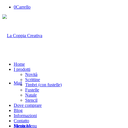
0
Carrello
Home
I prodotti
Novità
Scrittine
Mail
Timbri (con fustelle)
Fustelle
Natale
Stencil
Dove comprare
Blog
Informazioni
Contatto
Facebook
Menu
Menu