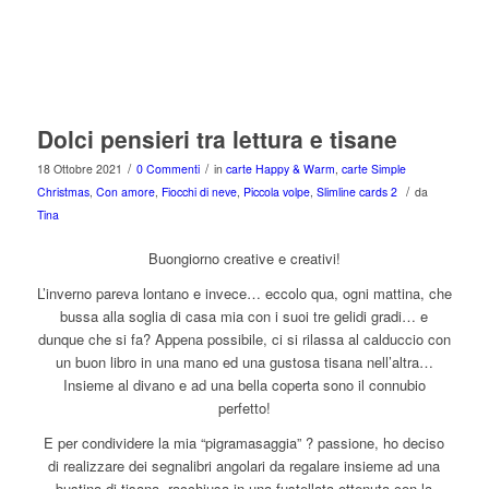
Dolci pensieri tra lettura e tisane
/
/
18 Ottobre 2021
0 Commenti
in
carte Happy & Warm
,
carte Simple
/
Christmas
,
Con amore
,
Fiocchi di neve
,
Piccola volpe
,
Slimline cards 2
da
Tina
Buongiorno creative e creativi!
L’inverno pareva lontano e invece… eccolo qua, ogni mattina, che
bussa alla soglia di casa mia con i suoi tre gelidi gradi… e
dunque che si fa? Appena possibile, ci si rilassa al calduccio con
un buon libro in una mano ed una gustosa tisana nell’altra…
Insieme al divano e ad una bella coperta sono il connubio
perfetto!
E per condividere la mia “pigramasaggia” ? passione, ho deciso
di realizzare dei segnalibri angolari da regalare insieme ad una
bustina di tisana, racchiusa in una fustellata ottenuta con la