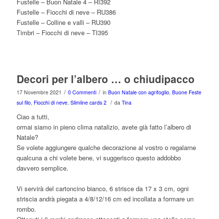
Fustelle – Buon Natale 4 – RI392
Fustelle – Fiocchi di neve – RU386
Fustelle – Colline e valli – RU390
Timbri – Fiocchi di neve – TI395
Decori per l’albero … o chiudipacco
/
/
17 Novembre 2021
0 Commenti
in
Buon Natale con agrifoglio
,
Buone Feste
/
sul filo
,
Fiocchi di neve
,
Slimline cards 2
da
Tina
Ciao a tutti,
ormai siamo in pieno clima natalizio, avete già fatto l’albero di
Natale?
Se volete aggiungere qualche decorazione al vostro o regalarne
qualcuna a chi volete bene, vi suggerisco questo addobbo
davvero semplice.
Vi servirà del cartoncino bianco, 6 strisce da 17 x 3 cm, ogni
striscia andrà piegata a 4/8/12/16 cm ed incollata a formare un
rombo.