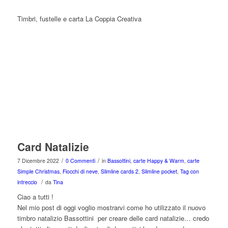
Timbri, fustelle e carta La Coppia Creativa
Card Natalizie
/
/
7 Dicembre 2022
0 Commenti
in
Bassottini
,
carte Happy & Warm
,
carte
Simple Christmas
,
Fiocchi di neve
,
Slimline cards 2
,
Slimline pocket
,
Tag con
/
intreccio
da
Tina
Ciao a tutti !
Nel mio post di oggi voglio mostrarvi come ho utilizzato il nuovo
timbro natalizio Bassottini per creare delle card natalizie… credo