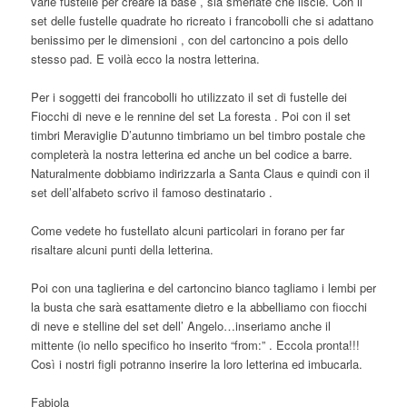
varie fustelle per creare la base , sia smerlate che liscie. Con il
set delle fustelle quadrate ho ricreato i francobolli che si adattano
benissimo per le dimensioni , con del cartoncino a pois dello
stesso pad. E voilà ecco la nostra letterina.
Per i soggetti dei francobolli ho utilizzato il set di fustelle dei
Fiocchi di neve e le rennine del set La foresta . Poi con il set
timbri Meraviglie D’autunno timbriamo un bel timbro postale che
completerà la nostra letterina ed anche un bel codice a barre.
Naturalmente dobbiamo indirizzarla a Santa Claus e quindi con il
set dell’alfabeto scrivo il famoso destinatario .
Come vedete ho fustellato alcuni particolari in forano per far
risaltare alcuni punti della letterina.
Poi con una taglierina e del cartoncino bianco tagliamo i lembi per
la busta che sarà esattamente dietro e la abbelliamo con fiocchi
di neve e stelline del set dell’ Angelo…inseriamo anche il
mittente (io nello specifico ho inserito “from:” . Eccola pronta!!!
Così i nostri figli potranno inserire la loro letterina ed imbucarla.
Fabiola