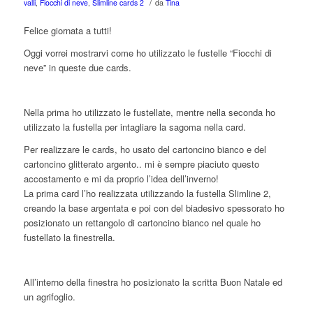
/
valli
,
Fiocchi di neve
,
Slimline cards 2
da
Tina
Felice giornata a tutti!
Oggi vorrei mostrarvi come ho utilizzato le fustelle “Fiocchi di
neve” in queste due cards.
Nella prima ho utilizzato le fustellate, mentre nella seconda ho
utilizzato la fustella per intagliare la sagoma nella card.
Per realizzare le cards, ho usato del cartoncino bianco e del
cartoncino glitterato argento.. mi è sempre piaciuto questo
accostamento e mi da proprio l’idea dell’inverno!
La prima card l’ho realizzata utilizzando la fustella Slimline 2,
creando la base argentata e poi con del biadesivo spessorato ho
posizionato un rettangolo di cartoncino bianco nel quale ho
fustellato la finestrella.
All’interno della finestra ho posizionato la scritta Buon Natale ed
un agrifoglio.