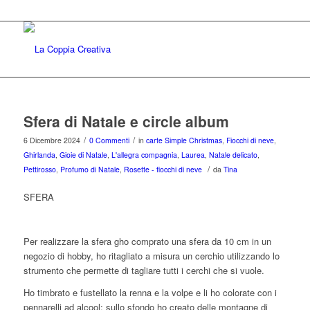
Sfera di Natale e circle album
/
/
6 Dicembre 2024
0 Commenti
in
carte Simple Christmas
,
Fiocchi di neve
,
Ghirlanda
,
Gioie di Natale
,
L'allegra compagnia
,
Laurea
,
Natale delicato
,
/
Pettirosso
,
Profumo di Natale
,
Rosette - fiocchi di neve
da
Tina
SFERA
Per realizzare la sfera gho comprato una sfera da 10 cm in un
negozio di hobby, ho ritagliato a misura un cerchio utilizzando lo
strumento che permette di tagliare tutti i cerchi che si vuole.
Ho timbrato e fustellato la renna e la volpe e li ho colorate con i
pennarelli ad alcool; sullo sfondo ho creato delle montagne di