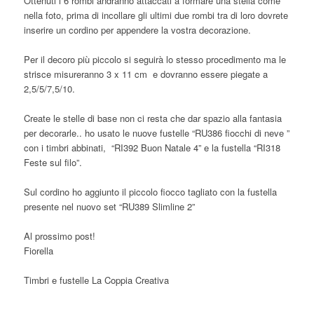
Ottenuti i 6 rombi andranno attaccati a formare una stella come
nella foto, prima di incollare gli ultimi due rombi tra di loro dovrete
inserire un cordino per appendere la vostra decorazione.
Per il decoro più piccolo si seguirà lo stesso procedimento ma le
strisce misureranno 3 x 11 cm e dovranno essere piegate a
2,5/5/7,5/10.
Create le stelle di base non ci resta che dar spazio alla fantasia
per decorarle.. ho usato le nuove fustelle “RU386 fiocchi di neve ”
con i timbri abbinati, “RI392 Buon Natale 4” e la fustella “RI318
Feste sul filo”.
Sul cordino ho aggiunto il piccolo fiocco tagliato con la fustella
presente nel nuovo set “RU389 Slimline 2”
Al prossimo post!
Fiorella
Timbri e fustelle La Coppia Creativa