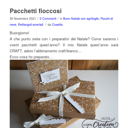
Pacchetti fioccosi
/
/
30 Novembre 2021
0 Commenti
in
Buon Natale con agrifoglio
,
Fiocchi di
/
neve
,
Rettangoli smerlati
da
Cosetta
Buongiorno!
A che punto siete con i preparativi del Natale? Come saranno i
vostri pacchetti quest’anno? Il mio Natale quest’anno sarà
CRAFT, adoro l’abbinamento craft/bianco…
Ecco cosa ho preparato…