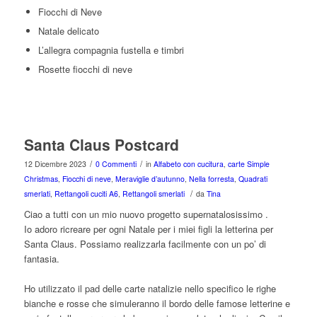
Fiocchi di Neve
Natale delicato
L’allegra compagnia fustella e timbri
Rosette fiocchi di neve
Santa Claus Postcard
/
/
12 Dicembre 2023
0 Commenti
in
Alfabeto con cucitura
,
carte Simple
Christmas
,
Fiocchi di neve
,
Meraviglie d’autunno
,
Nella forresta
,
Quadrati
/
smerlati
,
Rettangoli cuciti A6
,
Rettangoli smerlati
da
Tina
Ciao a tutti con un mio nuovo progetto supernatalosissimo .
Io adoro ricreare per ogni Natale per i miei figli la letterina per
Santa Claus. Possiamo realizzarla facilmente con un po’ di
fantasia.
Ho utilizzato il pad delle carte natalizie nello specifico le righe
bianche e rosse che simuleranno il bordo delle famose letterine e