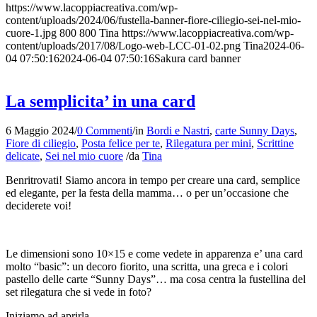
https://www.lacoppiacreativa.com/wp-
content/uploads/2024/06/fustella-banner-fiore-ciliegio-sei-nel-mio-
cuore-1.jpg
800
800
Tina
https://www.lacoppiacreativa.com/wp-
content/uploads/2017/08/Logo-web-LCC-01-02.png
Tina
2024-06-
04 07:50:16
2024-06-04 07:50:16
Sakura card banner
La semplicita’ in una card
6 Maggio 2024
/
0 Commenti
/
in
Bordi e Nastri
,
carte Sunny Days
,
Fiore di ciliegio
,
Posta felice per te
,
Rilegatura per mini
,
Scrittine
delicate
,
Sei nel mio cuore
/
da
Tina
Benritrovati! Siamo ancora in tempo per creare una card, semplice
ed elegante, per la festa della mamma… o per un’occasione che
deciderete voi!
Le dimensioni sono 10×15 e come vedete in apparenza e’ una card
molto “basic”: un decoro fiorito, una scritta, una greca e i colori
pastello delle carte “Sunny Days”… ma cosa centra la fustellina del
set rilegatura che si vede in foto?
Iniziamo ad aprirla.