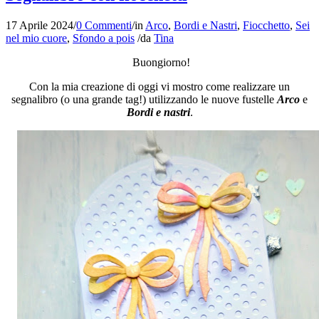
17 Aprile 2024
/
0 Commenti
/
in
Arco
,
Bordi e Nastri
,
Fiocchetto
,
Sei
nel mio cuore
,
Sfondo a pois
/
da
Tina
Buongiorno!
Con la mia creazione di oggi vi mostro come realizzare un
segnalibro (o una grande tag!) utilizzando le nuove fustelle
Arco
e
Bordi e nastri
.