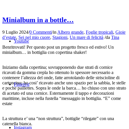
Minialbum in a bottle…
9 Luglio 2024
/
0 Commenti
/
in
Albero grande
,
Foglie tropicali
,
Gioie
d’estate
,
Sei nel mio cuore
,
Stagioni
,
Un mare di felicità
/
da
Tina
Youtube
Benritrovati! Per questo post un progetto fresco ed estivo! Un
minialbum… in bottiglia con copertina shaker!
Iniziamo dalla copertina; sovrapponendo due strati di cornice
ricavati da gomma crepla ho ottenuto lo spessore necessario a
contenere l’altezza del onde, fatte arrotolando delle striscioline di
cartoncino; ho cosi’ ricavato anche uno spazio per la sabbia, le stelle
Pinterest
e poche paillettes. Sopra le onde la barca… ho chiuso con uno strato
di acetato ed una cornice. Esternamente il tappo e decorazioni
marittime, incluse nella fustella “messaggio in bottiglia. “E” come
estate
La struttura e’ una “non struttura”, bottiglie “rilegate” con una
catenella bianca.
Instagram