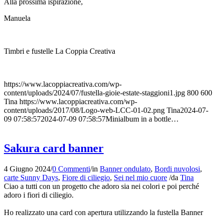
Alla prossima ispirazione,
Manuela
Timbri e fustelle La Coppia Creativa
https://www.lacoppiacreativa.com/wp-
content/uploads/2024/07/fustella-gioie-estate-staggioni1.jpg
800
600
Tina
https://www.lacoppiacreativa.com/wp-
content/uploads/2017/08/Logo-web-LCC-01-02.png
Tina
2024-07-
09 07:58:57
2024-07-09 07:58:57
Minialbum in a bottle…
Sakura card banner
4 Giugno 2024
/
0 Commenti
/
in
Banner ondulato
,
Bordi nuvolosi
,
carte Sunny Days
,
Fiore di ciliegio
,
Sei nel mio cuore
/
da
Tina
Ciao a tutti con un progetto che adoro sia nei colori e poi perché
adoro i fiori di ciliegio.
Ho realizzato una card con apertura utilizzando la fustella Banner