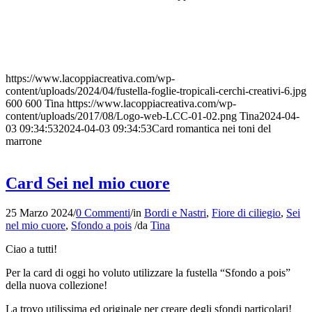
https://www.lacoppiacreativa.com/wp-
content/uploads/2024/04/fustella-foglie-tropicali-cerchi-creativi-6.jpg
600
600
Tina
https://www.lacoppiacreativa.com/wp-
content/uploads/2017/08/Logo-web-LCC-01-02.png
Tina
2024-04-
03 09:34:53
2024-04-03 09:34:53
Card romantica nei toni del
marrone
Card Sei nel mio cuore
25 Marzo 2024
/
0 Commenti
/
in
Bordi e Nastri
,
Fiore di ciliegio
,
Sei
nel mio cuore
,
Sfondo a pois
/
da
Tina
Ciao a tutti!
Per la card di oggi ho voluto utilizzare la fustella “Sfondo a pois”
della nuova collezione!
La trovo utilissima ed originale per creare degli sfondi particolari!