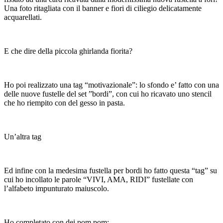
Una foto ritagliata con il banner e fiori di ciliegio delicatamente
acquarellati.
E che dire della piccola ghirlanda fiorita?
Ho poi realizzato una tag “motivazionale”: lo sfondo e’ fatto con una
delle nuove fustelle del set ”bordi”, con cui ho ricavato uno stencil
che ho riempito con del gesso in pasta.
Un’altra tag
Ed infine con la medesima fustella per bordi ho fatto questa “tag” su
cui ho incollato le parole “VIVI, AMA, RIDI” fustellate con
l’alfabeto impunturato maiuscolo.
Ho completato con dei pom pom;