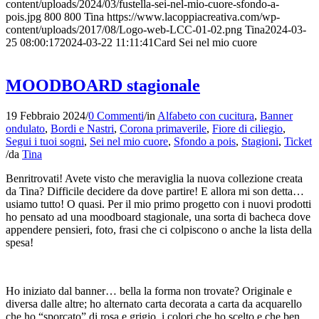
content/uploads/2024/03/fustella-sei-nel-mio-cuore-sfondo-a-
pois.jpg
800
800
Tina
https://www.lacoppiacreativa.com/wp-
content/uploads/2017/08/Logo-web-LCC-01-02.png
Tina
2024-03-
25 08:00:17
2024-03-22 11:11:41
Card Sei nel mio cuore
MOODBOARD stagionale
19 Febbraio 2024
/
0 Commenti
/
in
Alfabeto con cucitura
,
Banner
ondulato
,
Bordi e Nastri
,
Corona primaverile
,
Fiore di ciliegio
,
Segui i tuoi sogni
,
Sei nel mio cuore
,
Sfondo a pois
,
Stagioni
,
Ticket
/
da
Tina
Benritrovati! Avete visto che meraviglia la nuova collezione creata
da Tina? Difficile decidere da dove partire! E allora mi son detta…
usiamo tutto! O quasi. Per il mio primo progetto con i nuovi prodotti
ho pensato ad una moodboard stagionale, una sorta di bacheca dove
appendere pensieri, foto, frasi che ci colpiscono o anche la lista della
spesa!
Ho iniziato dal banner… bella la forma non trovate? Originale e
diversa dalle altre; ho alternato carta decorata a carta da acquarello
che ho “sporcato” di rosa e grigio, i colori che ho scelto e che ben