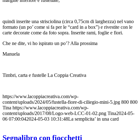
margine inferiore e fustellate,
quindi inserite una strisciolina (circa 0,75cm di larghezza) nel vano
formato (un po’ come si fa per le “card in a box”) e rivestite con le
carte decorate come da foto sopra. Inserite rami, foglie e fiori.
Che ne dite, vi ho ispirato un po’? Alla prossima
Manuela
Timbri, carta e fustelle La Coppia Creativa
https://www.lacoppiacreativa.com/wp-
content/uploads/2024/05/fustella-fiore-di-ciliegio-mini-5.jpg
800
800
Tina
https://www.lacoppiacreativa.com/wp-
content/uploads/2017/08/Logo-web-LCC-01-02.png
Tina
2024-05-
06 07:00:04
2024-05-03 10:31:48
La semplicita’ in una card
Segnalibro con fiocchetti