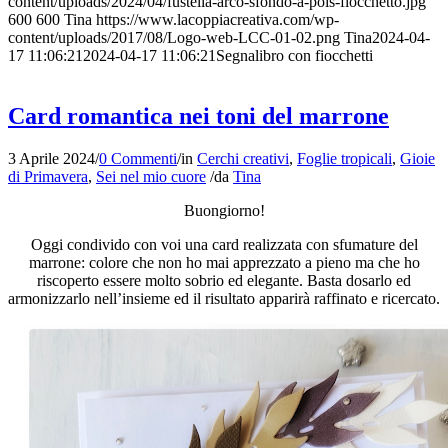
content/uploads/2024/04/fustella-arco-sfondo-a-pois-fiocchetto.jpg
600
600
Tina
https://www.lacoppiacreativa.com/wp-
content/uploads/2017/08/Logo-web-LCC-01-02.png
Tina
2024-04-
17 11:06:21
2024-04-17 11:06:21
Segnalibro con fiocchetti
Card romantica nei toni del marrone
3 Aprile 2024
/
0 Commenti
/
in
Cerchi creativi
,
Foglie tropicali
,
Gioie
di Primavera
,
Sei nel mio cuore
/
da
Tina
Buongiorno!
Oggi condivido con voi una card realizzata con sfumature del
marrone: colore che non ho mai apprezzato a pieno ma che ho
riscoperto essere molto sobrio ed elegante. Basta dosarlo ed
armonizzarlo nell’insieme ed il risultato apparirà raffinato e ricercato.