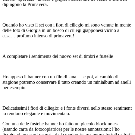
dipingono la Primavera.
Quando ho visto il set con i fiori di ciliegio mi sono venute in mente
delle foto di Giorgia in un bosco di ciliegi giapponesi vicino a
casa… profumo intenso di primavera!
A completare i sentiments del nuovo set di timbri e fustelle
Ho appeso il banner con un filo di lana…
e poi, al cambio di
stagione potremo conservare il tutto creando un minialbum ad anelli
per esempio.
Delicatissimi i fiori di ciliegio; e i fonts diversi nello stesso sentiment
lo rendono elegante e movimentato.
Con una delle fustelle banner ho fatto un piccolo block notes
(usando carta da fotocopiatrice) per le nostre annotazioni; l’ho
fissato ad una card ricavata dalla modernissima nuova fustella a fori!