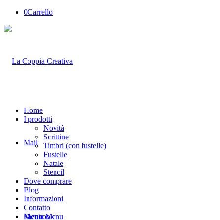
0
Carrello
Home
I prodotti
Novità
Scrittine
Mail
Timbri (con fustelle)
Fustelle
Natale
Stencil
Dove comprare
Blog
Informazioni
Contatto
Facebook
Menu
Menu