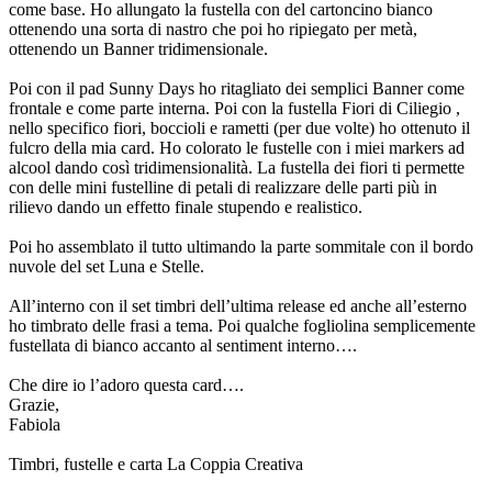
come base. Ho allungato la fustella con del cartoncino bianco
ottenendo una sorta di nastro che poi ho ripiegato per metà,
ottenendo un Banner tridimensionale.
Poi con il pad Sunny Days ho ritagliato dei semplici Banner come
frontale e come parte interna. Poi con la fustella Fiori di Ciliegio ,
nello specifico fiori, boccioli e rametti (per due volte) ho ottenuto il
fulcro della mia card. Ho colorato le fustelle con i miei markers ad
alcool dando così tridimensionalità. La fustella dei fiori ti permette
con delle mini fustelline di petali di realizzare delle parti più in
rilievo dando un effetto finale stupendo e realistico.
Poi ho assemblato il tutto ultimando la parte sommitale con il bordo
nuvole del set Luna e Stelle.
All’interno con il set timbri dell’ultima release ed anche all’esterno
ho timbrato delle frasi a tema. Poi qualche fogliolina semplicemente
fustellata di bianco accanto al sentiment interno….
Che dire io l’adoro questa card….
Grazie,
Fabiola
Timbri, fustelle e carta La Coppia Creativa