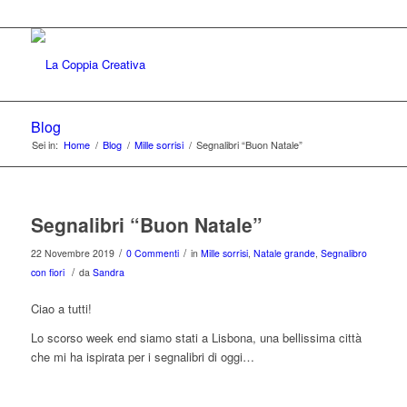
Blog
Sei in:
Home
/
Blog
/
Mille sorrisi
/
Segnalibri “Buon Natale”
Segnalibri “Buon Natale”
/
/
22 Novembre 2019
0 Commenti
in
Mille sorrisi
,
Natale grande
,
Segnalibro
/
con fiori
da
Sandra
Ciao a tutti!
Lo scorso week end siamo stati a Lisbona, una bellissima città
che mi ha ispirata per i segnalibri di oggi…