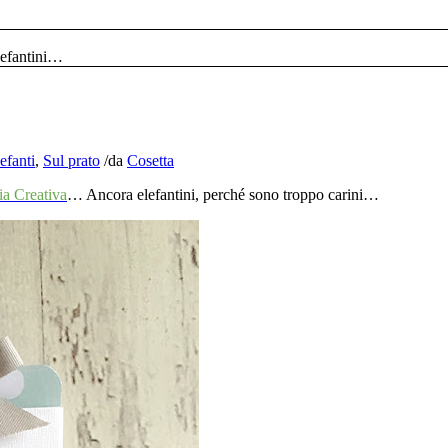
lefantini…
efanti
,
Sul prato
/
da
Cosetta
a Creativa
… Ancora elefantini, perché sono troppo carini…