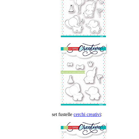
set fustelle
cerchi creativi
: