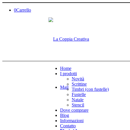
0
Carrello
Home
I prodotti
Novità
Scrittine
Mail
Timbri (con fustelle)
Fustelle
Natale
Stencil
Dove comprare
Blog
Informazioni
Contatto