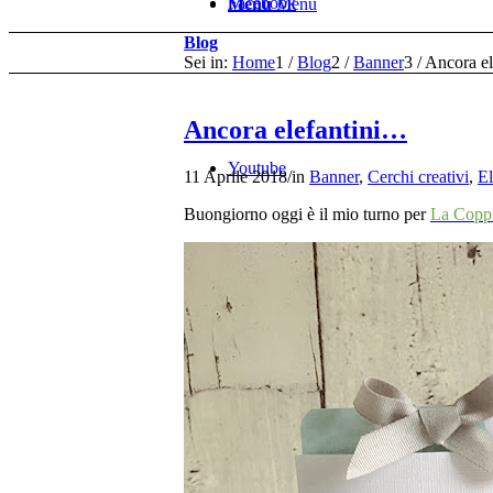
Facebook
Menu
Menu
Blog
Sei in:
Home
1
/
Blog
2
/
Banner
3
/
Ancora e
Ancora elefantini…
Youtube
11 Aprile 2018
/
in
Banner
,
Cerchi creativi
,
El
Buongiorno oggi è il mio turno per
La Coppi
Pinterest