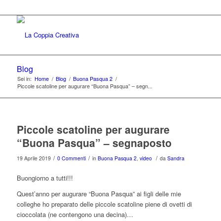
Blog
Sei in:
Home
/
Blog
/
Buona Pasqua 2
/
Piccole scatoline per augurare “Buona Pasqua” – segn...
Piccole scatoline per augurare
“Buona Pasqua” – segnaposto
/
/
/
19 Aprile 2019
0 Commenti
in
Buona Pasqua 2
,
video
da
Sandra
Buongiorno a tutti!!!
Quest’anno per augurare “Buona Pasqua” ai figli delle mie
colleghe ho preparato delle piccole scatoline piene di ovetti di
cioccolata (ne contengono una decina)…