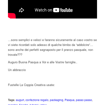
…sono semplici e veloci e faranno sicuramente al caso vostro se
vi siete ricordati solo adesso di qualche bimbo da “addolcire”…
sono anche dei perfetti segnaposto per il pranzo pasquale, non
trovate???
Auguro Buona Pasqua a Voi e alle Vostre famiglie..
Un abbraccio
Fustelle La Coppia Creativa usate:
Tags:
auguri
,
confezione regalo
,
packaging
,
Pasqua
,
passo passo
,
regalini
,
Sandra
,
tutorial
,
video