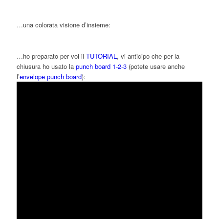
…una colorata visione d’insieme:
…ho preparato per voi il
TUTORIAL
, vi anticipo che per la
chiusura ho usato la
punch board 1-2-3
(potete usare anche
l’
envelope punch board
):