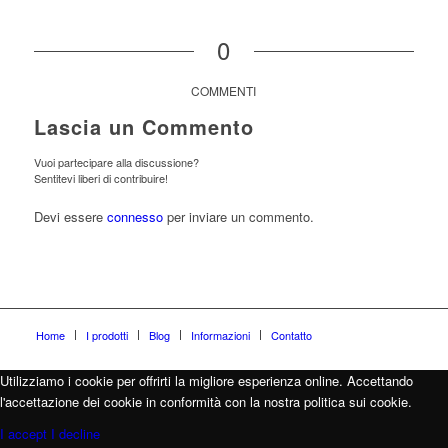
0
COMMENTI
Lascia un Commento
Vuoi partecipare alla discussione?
Sentitevi liberi di contribuire!
Devi essere
connesso
per inviare un commento.
Home
I prodotti
Blog
Informazioni
Contatto
Utilizziamo i cookie per offrirti la migliore esperienza online. Accettando
l'accettazione dei cookie in conformità con la nostra politica sui cookie.
I accept
I decline