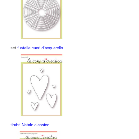
set
fustelle cuori d’acquarello
timbri Natale classico