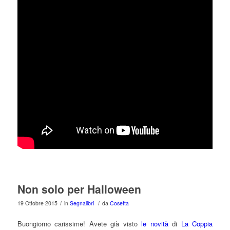
Non solo per Halloween
/
/
19 Ottobre 2015
in
Segnalibri
da
Cosetta
Buongiorno carissime! Avete già visto
le novità
di
La Coppia