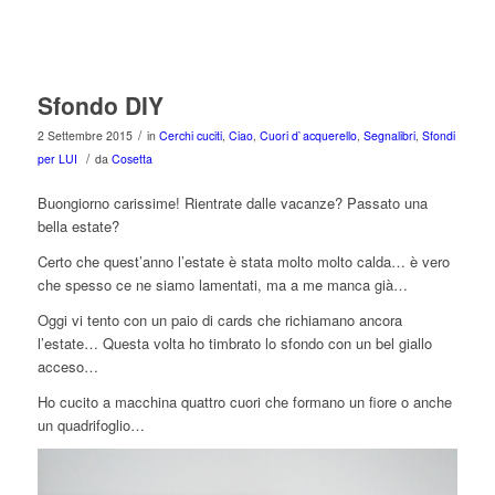
Sfondo DIY
/
2 Settembre 2015
in
Cerchi cuciti
,
Ciao
,
Cuori d`acquerello
,
Segnalibri
,
Sfondi
/
per LUI
da
Cosetta
Buongiorno carissime! Rientrate dalle vacanze? Passato una
bella estate?
Certo che quest’anno l’estate è stata molto molto calda… è vero
che spesso ce ne siamo lamentati, ma a me manca già…
Oggi vi tento con un paio di cards che richiamano ancora
l’estate… Questa volta ho timbrato lo sfondo con un bel giallo
acceso…
Ho cucito a macchina quattro cuori che formano un fiore o anche
un quadrifoglio…