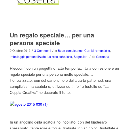
Un regalo speciale… per una
persona speciale
/
/
9 Ottobre 2015
3 Commenti
in
Buon compleanno
,
Cornici romantiche
,
/
Imballaggio personalizzato
,
Le rose selvatiche
,
Segnalibri
da
Germana
Rieccomi con un progettino fatto tempo fa… Una confezione e un
regalo speciale per una persona molto speciale….
Ho realizzato, con del cartoncino e della carta patterned, una
semplicissima scatola e, utilizzando timbri e fustelle de “La
Coppia Creativa” ho decorato il tutto.
In un angolino della scatola ho incollato, con del biadesivo
spessorato, tante rose e foglie, timbrate in vari colori, fustellate e