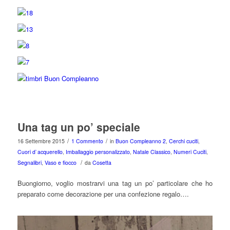
Una tag un po’ speciale
/
/
16 Settembre 2015
1 Commento
in
Buon Compleanno 2
,
Cerchi cuciti
,
Cuori d`acquerello
,
Imballaggio personalizzato
,
Natale Classico
,
Numeri Cuciti
,
/
Segnalibri
,
Vaso e fiocco
da
Cosetta
Buongiorno, voglio mostrarvi una tag un po’ particolare che ho
preparato come decorazione per una confezione regalo….